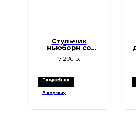
Стульчик
ньюборн со
съёмной
7 200
р.
перекладиной
Подробнее
В корзину