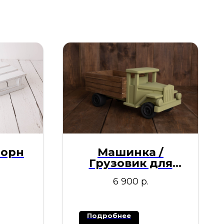
борн
Машинка /
Грузовик для
фотосессии
6 900
р.
новорожденных
Подробнее