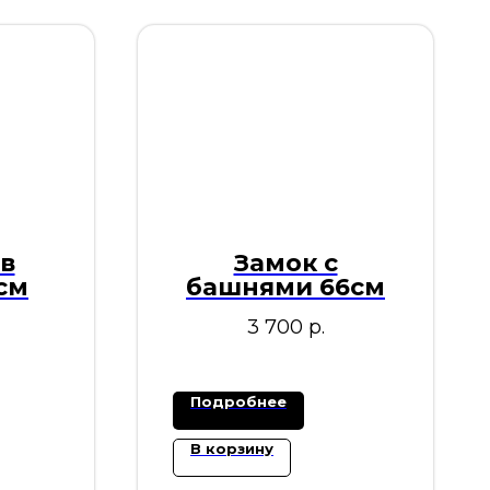
в
Замок с
см
башнями 66см
3 700
р.
Подробнее
В корзину