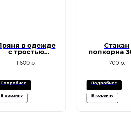
Пряня в одежде
Стакан
с тростью
попкорна 3
леденцом 50см
1 600
р.
700
р.
Подробнее
Подробнее
В корзину
В корзину