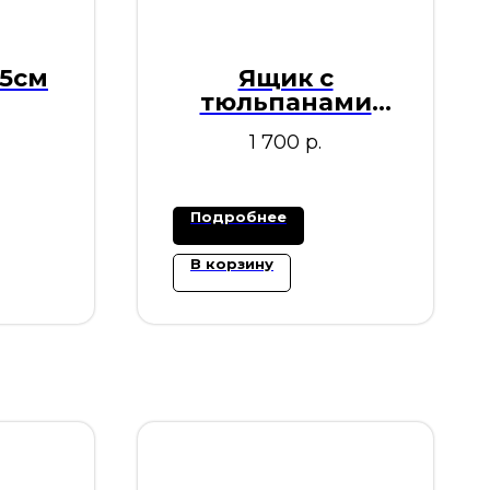
55см
Ящик с
тюльпанами
40см
1 700
р.
Подробнее
В корзину