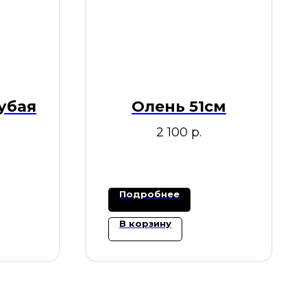
убая
Олень 51см
2 100
р.
Подробнее
В корзину