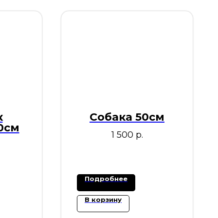
к
Собака 50см
0см
1 500
р.
Подробнее
В корзину