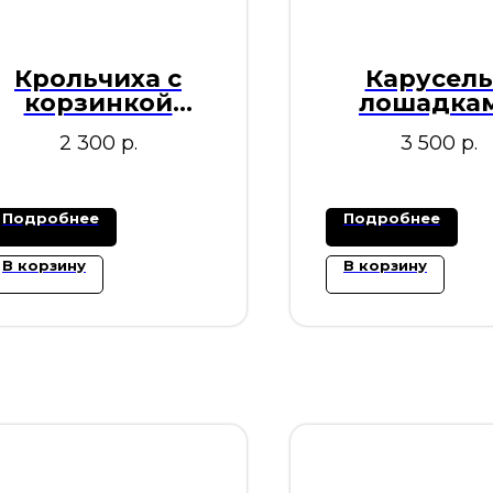
Крольчиха с
Карусель
корзинкой
лошадка
худенькая) 59см
70см
2 300
р.
3 500
р.
Подробнее
Подробнее
В корзину
В корзину