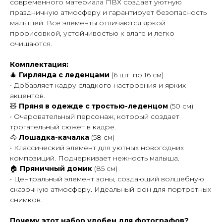
современного материала ПВХ создает уютную
праздничную атмосферу и гарантирует безопасность
малышей. Все элементы отличаются яркой
прорисовкой, устойчивостью к влаге и легко
очищаются.
Комплектация:
🎄
Гирлянда с леденцами
(6 шт. по 16 см)
• Добавляет кадру сладкого настроения и ярких
акцентов.
🧸
Пряня в одежде с тростью-леденцом
(50 см)
• Очаровательный персонаж, который создает
трогательный сюжет в кадре.
🐴
Лошадка-качалка
(58 см)
• Классический элемент для уютных новогодних
композиций. Подчеркивает нежность малыша.
🏠
Пряничный домик
(85 см)
• Центральный элемент зоны, создающий волшебную
сказочную атмосферу. Идеальный фон для портретных
снимков.
Почему этот набор удобен для фотографов?