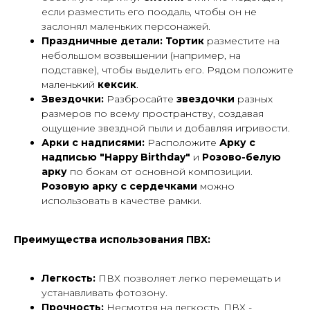
если разместить его поодаль, чтобы он не
заслонял маленьких персонажей.
Праздничные детали:
Тортик
разместите на
небольшом возвышении (например, на
подставке), чтобы выделить его. Рядом положите
маленький
кексик
.
Звездочки:
Разбросайте
звездочки
разных
размеров по всему пространству, создавая
ощущение звездной пыли и добавляя игривости.
Арки с надписями:
Расположите
Арку с
надписью "Happy Birthday"
и
Розово-белую
арку
по бокам от основной композиции.
Розовую арку с сердечками
можно
использовать в качестве рамки.
Преимущества использования ПВХ:
Легкость:
ПВХ позволяет легко перемещать и
устанавливать фотозону.
Прочность:
Несмотря на легкость, ПВХ -