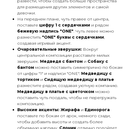
развести, чтобы создать больше пространства
для размещения других элементов и самой
девочки.
На переднем плане, чуть правее от центра,
поставьте
цифру 1 с сердечками
и рядом
бежевую надпись "ONE"
. Чуть левее можно
разместить
"ONE" буквы с сердечками
,
создавая игривый акцент.
Очаровательные зверушки:
Вокруг
центральной композиции расставьте милых
зверушек.
Медведя с бантом
и
Собаку с
бантом
можно поставить симметрично по бокам
от цифры "1" и надписи "ONE".
Медведицу с
тортиком
и
Сидящую медведицу в платье
разместите рядом, создавая уютную компанию.
Медведицу в платье с цветочком
можно
поставить чуть поодаль, чтобы не перегружать
композицию.
Высокие акценты:
Жирафа
и
Единорога
поставьте по бокам от арок, немного сзади,
чтобы добавить высоты и создать более
объемную картину.
Слоник
отлично подойдет,